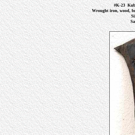
#K-23
Kub
Wrought iron, wood, bro
Si
Sa